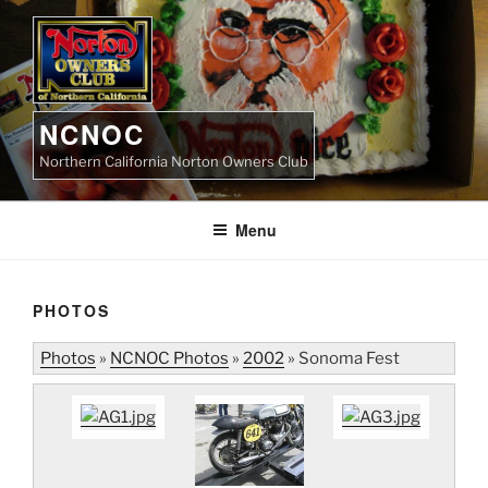
Skip
to
content
NCNOC
Northern California Norton Owners Club
Menu
PHOTOS
Photos
»
NCNOC Photos
»
2002
»
Sonoma Fest